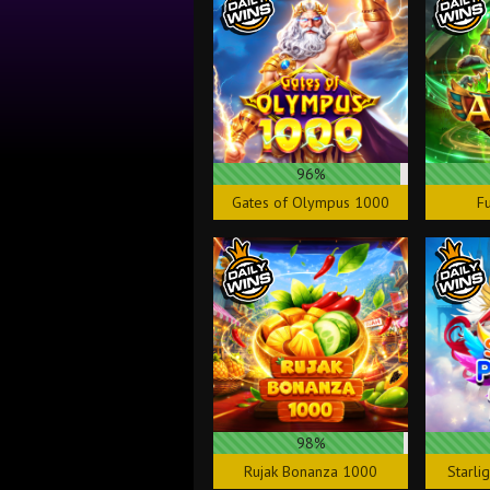
96%
Gates of Olympus 1000
Fu
98%
Rujak Bonanza 1000
Starli