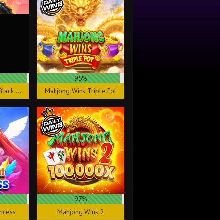
95%
Mahjong Wins 3 - Black Scatter
Mahjong Wins Triple Pot
97%
incess
Mahjong Wins 2