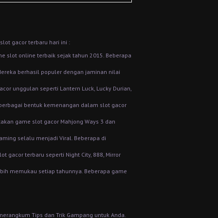
t gacor terbaru hari ini :
me slot online terbaik sejak tahun 2015. Beberapa
ereka berhasil populer dengan jaminan nilai
cor unggulan seperti Lantern Luck, Lucky Durian,
ti berbagai bentuk kemenangan dalam slot gacor
ptakan game slot gacor Mahjong Ways 3 dan
aming selalu menjadi Viral. Beberapa di
acor terbaru seperti Night City, 888, Mirror
 lebih memukau setiap tahunnya. Beberapa game
merangkum Tips dan Trik Gampang untuk Anda.