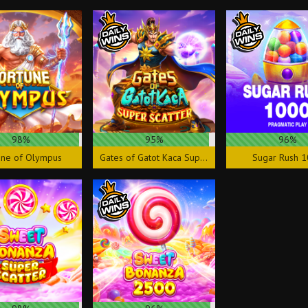
98%
95%
96%
une of Olympus
Gates of Gatot Kaca Super Scatter
Sugar Rush 