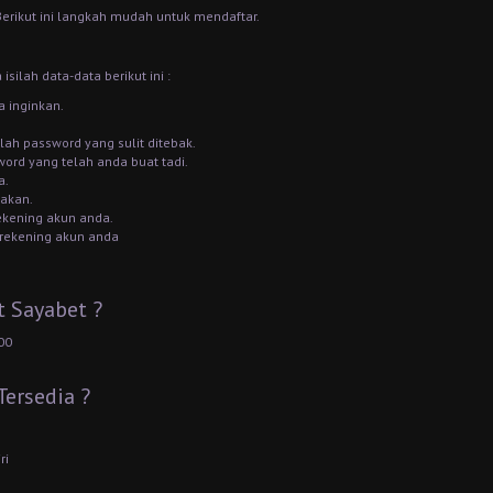
 Berikut ini langkah mudah untuk mendaftar.
ilah data-data berikut ini :
 inginkan.
ah password yang sulit ditebak.
ord yang telah anda buat tadi.
a.
nakan.
ekening akun anda.
rekening akun anda
 Sayabet ?
00
Tersedia ?
ri