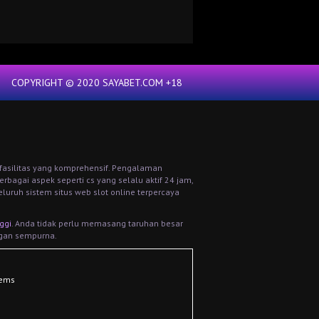
COPYRIGHT © 2020 SAYABET.COM +18
fasilitas yang komprehensif. Pengalaman
agai aspek seperti cs yang selalu aktif 24 jam,
uruh sistem situs web slot online terpercaya
nggi
. Anda tidak perlu memasang taruhan besar
ngan sempurna.
Gems