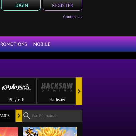
LOGIN
REGISTER
Contact Us
PROMOTIONS
MOBILE
Playtech
Hacksaw
Joker
L
AMES
ARCADE
TABLE