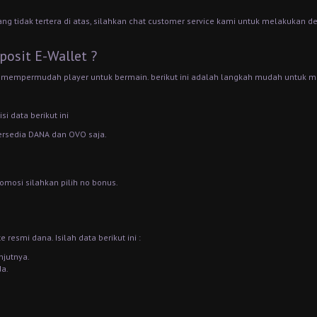
g tidak tertera di atas, silahkan chat customer service kami untuk melakukan de
osit E-Wallet ?
 mempermudah player untuk bermain. berikut ini adalah langkah mudah untuk m
i data berikut ini
tersedia DANA dan OVO saja.
omosi silahkan pilih no bonus.
esmi dana. Isilah data berikut ini :
njutnya.
a.